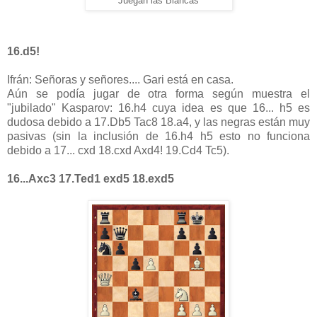
Juegan las Blancas
16.d5!
Ifrán: Señoras y señores.... Gari está en casa.
Aún se podía jugar de otra forma según muestra el
"jubilado" Kasparov: 16.h4 cuya idea es que 16... h5 es
dudosa debido a 17.Db5 Tac8 18.a4, y las negras están muy
pasivas (sin la inclusión de 16.h4 h5 esto no funciona
debido a 17... cxd 18.cxd Axd4! 19.Cd4 Tc5).
16...Axc3 17.Ted1 exd5 18.exd5