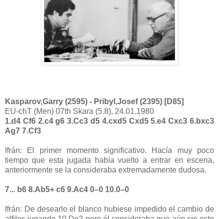
Kasparov,Garry (2595) - Pribyl,Josef (2395) [D85]
EU-chT (Men) 07th Skara (5.8), 24.01.1980
1.d4 Cf6 2.c4 g6 3.Cc3 d5 4.cxd5 Cxd5 5.e4 Cxc3 6.bxc3
Ag7 7.Cf3
Ifrán: El primer momento significativo. Hacía muy poco
tiempo que esta jugada había vuelto a entrar en escena,
anteriormente se la consideraba extremadamente dudosa.
7... b6 8.Ab5+ c6 9.Ac4 0–0 10.0–0
Ifrán: De desearlo el blanco hubiese impedido el cambio de
alfiles jugando 10.De2 pero él consideraba que aún sin este