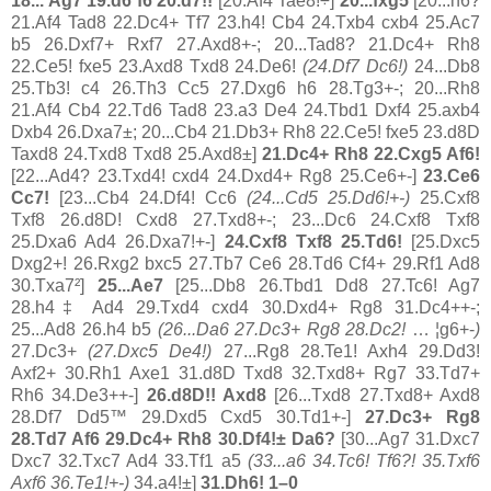
18... Ag7 19.d6 f6 20.d7!!
[20.Af4 Tae8!÷]
20...fxg5
[20...h6?
21.Af4 Tad8 22.Dc4+ Tf7 23.h4! Cb4 24.Txb4 cxb4 25.Ac7
b5 26.Dxf7+ Rxf7 27.Axd8+-; 20...Tad8? 21.Dc4+ Rh8
22.Ce5! fxe5 23.Axd8 Txd8 24.De6!
(24.Df7 Dc6!)
24...Db8
25.Tb3! c4 26.Th3 Cc5 27.Dxg6 h6 28.Tg3+-; 20...Rh8
21.Af4 Cb4 22.Td6 Tad8 23.a3 De4 24.Tbd1 Dxf4 25.axb4
Dxb4 26.Dxa7±; 20...Cb4 21.Db3+ Rh8 22.Ce5! fxe5 23.d8D
Taxd8 24.Txd8 Txd8 25.Axd8±]
21.Dc4+ Rh8 22.Cxg5 Af6!
[22...Ad4? 23.Txd4! cxd4 24.Dxd4+ Rg8 25.Ce6+-]
23.Ce6
Cc7!
[23...Cb4 24.Df4! Cc6
(24...Cd5 25.Dd6!+-)
25.Cxf8
Txf8 26.d8D! Cxd8 27.Txd8+-; 23...Dc6 24.Cxf8 Txf8
25.Dxa6 Ad4 26.Dxa7!+-]
24.Cxf8 Txf8 25.Td6!
[25.Dxc5
Dxg2+! 26.Rxg2 bxc5 27.Tb7 Ce6 28.Td6 Cf4+ 29.Rf1 Ad8
30.Txa7²]
25...Ae7
[25...Db8 26.Tbd1 Dd8 27.Tc6! Ag7
28.h4‡ Ad4 29.Txd4 cxd4 30.Dxd4+ Rg8 31.Dc4++-;
25...Ad8 26.h4 b5
(26...Da6 27.Dc3+ Rg8 28.Dc2!
… ¦g6+-
)
27.Dc3+
(27.Dxc5 De4!)
27...Rg8 28.Te1! Axh4 29.Dd3!
Axf2+ 30.Rh1 Axe1 31.d8D Txd8 32.Txd8+ Rg7 33.Td7+
Rh6 34.De3++-]
26.d8D!! Axd8
[26...Txd8 27.Txd8+ Axd8
28.Df7 Dd5™ 29.Dxd5 Cxd5 30.Td1+-]
27.Dc3+ Rg8
28.Td7 Af6 29.Dc4+ Rh8 30.Df4!±
Da6?
[30...Ag7 31.Dxc7
Dxc7 32.Txc7 Ad4 33.Tf1 a5
(33...a6 34.Tc6! Tf6?! 35.Txf6
Axf6 36.Te1!+-)
34.a4!±]
31.Dh6! 1–0